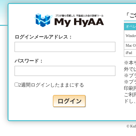
「ご
オペ
Windo
ログインメールアドレス：
Mac O
iPad
パスワード：
※本
外で
※ブ
※プ
2週間ログインしたままにする
印刷用
ご利
ドし
© Kuf